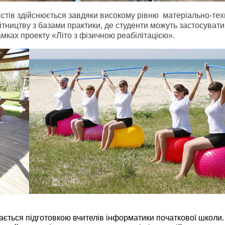
істів здійснюється завдяки високому рівню матеріально-тех
ітництву з базами практики, де студенти можуть застосувати
мках проекту «Літо з фізичною реабілітацією».
ється підготовкою вчителів інформатики початкової школи.