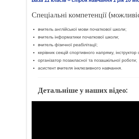
База 11 класів – строк навчання 1 рік 10 мі
Спеціальні компетенції (можливі
вчитель англійської мови початкової школи;
вчитель інформатики початкової школи;
вчитель фізичної реабілітації;
керівник секцій спортивного напряму, інструктор
організатор позакласної та позашкільної роботи;
асистент вчителя інклюзивного навчання.
Детальніше у наших відео: