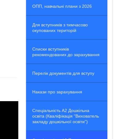
ОПП, навчальні плани з 2026
Для вступників з тимчасово
окупованих територій
Списки вступників
рекомендованих до зарахування
Перелік документів для вступу
Накази про зарахування
Спеціальність А2 Дошкільна
освіта (Кваліфікація “Вихователь
закладу дошкільної освіти”)