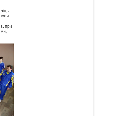
лін, а
снови
ів, при
еми,