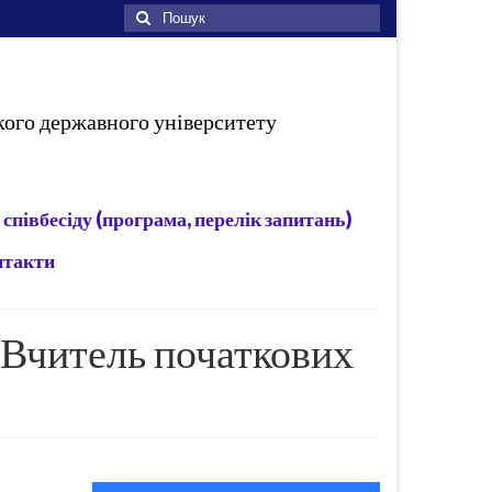
Пошук
для:
кого державного університету
 співбесіду (програма, перелік запитань)
нтакти
: Вчитель початкових