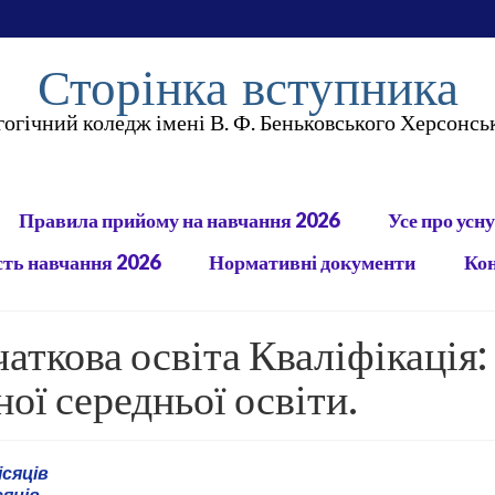
Сторінка вступника
огічний коледж імені В. Ф. Беньковського Херсонсь
Правила прийому на навчання 2026
Усе про усну
сть навчання 2026
Нормативні документи
Ко
аткова освіта Кваліфікація
ної середньої освіти.
ісяців