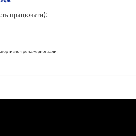
сяців
сть працювати):
 спортивно-тренажерної зали;