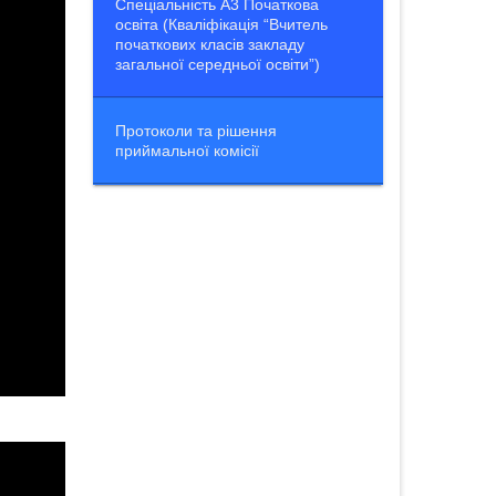
Спеціальність А3 Початкова
освіта (Кваліфікація “Вчитель
початкових класів закладу
загальної середньої освіти”)
Протоколи та рішення
приймальної комісії