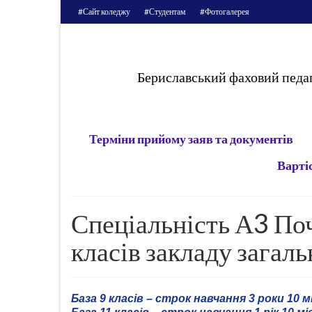
#Сайт коледжу
#Студентам
#Фотогалерея
Бериславський фаховий педаг
Терміни прийому заяв та документів
Варті
Спеціальність А3 Поч
класів закладу загаль
База 9 класів – строк навчання 3 роки 10 м