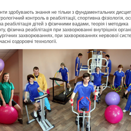
енти здобувають знання не тільки з фундаментальних дисцип
трологічний контроль в реабілітації, спортивна фізіологія, о
а реабілітація дітей з фізичними вадами, теорія і методика
ту, фізична реабілітація при захворюванні внутрішніх орган
ургічних захворюваннях, при захворюваннях нервової сист
часні оздоровчі технології.