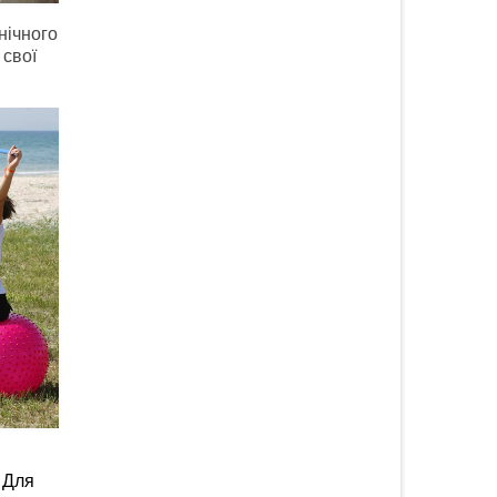
нічного
 свої
 Для