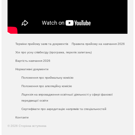
Терміни прийому заяв та документів
Правила прийому на навчання 2026
Усе про усну співбесіду (програма, перелік запитань)
Вартість навчання 2026
Нормативні документи
Положення про приймальну комісію
Положення про апеляційну комісію
Ліцензія на впровадження освітньої діяльності у сфері фахової
передвищої освіти
Сертифікати про акредитацію напрямів та спеціальностей
Контакти
© 2026 Сторінка вступника