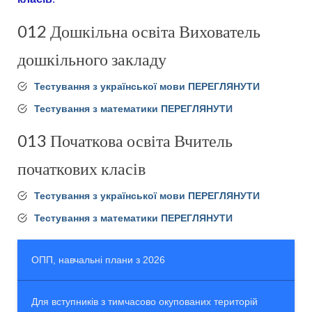
ОПП, навчальні плани з 2026
012 Дошкільна освіта Вихователь
Контакти
дошкільного закладу
Спеціальність А2 Дошкільна освіта
Кваліфікація: Вихователь закладу дошкільної
Тестування з української мови ПЕРЕГЛЯНУТИ
освіти
Тестування з математики ПЕРЕГЛЯНУТИ
Спеціальність А3 Початкова освіта
Кваліфікація: Вчитель початкових класів
013 Початкова освіта Вчитель
закладу загальної середньої освіти.
початкових класів
Тестування з української мови ПЕРЕГЛЯНУТИ
Тестування з математики ПЕРЕГЛЯНУТИ
ОПП, навчальні плани з 2026
Для вступників з тимчасово окупованих територій