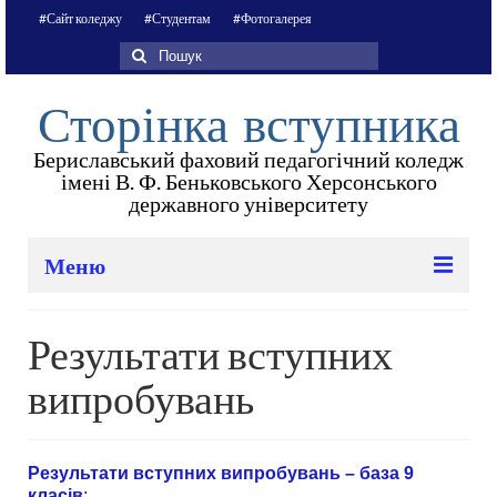
#Сайт коледжу
#Студентам
#Фотогалерея
Пошук
для:
Сторінка вступника
Бериславський фаховий педагогічний коледж
імені В. Ф. Беньковського Херсонського
державного університету
Меню
Терміни прийому заяв та документів
Результати вступних
Усе про усну співбесіду (програма, перелік
випробувань
запитань)
Списки вступників рекомендованих до
зарахування
Результати вступних випробувань – база 9
класів
: